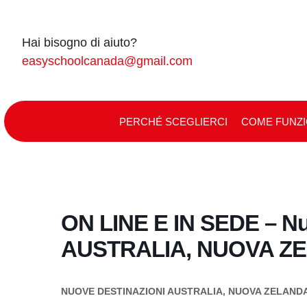
Skip
to
Hai bisogno di aiuto?
content
easyschoolcanada@gmail.com
PERCHÉ SCEGLIERCI
COME FUNZ
ON LINE E IN SEDE – Nu
AUSTRALIA, NUOVA Z
NUOVE DESTINAZIONI AUSTRALIA, NUOVA ZELANDA