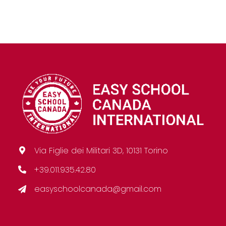
Via Figlie dei Militari 3D, 10131 Torino
+39.011.935.42.80
easyschoolcanada@gmail.com