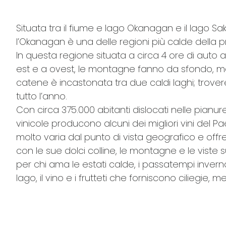
Situata tra il fiume e lago Okanagan e il lago Sa
l’Okanagan è una delle regioni più calde della p
In questa regione situata a circa 4 ore di auto 
est e a ovest, le montagne fanno da sfondo, men
catene è incastonata tra due caldi laghi; trovere
tutto l’anno.
Con circa 375.000 abitanti dislocati nelle pianu
vinicole producono alcuni dei migliori vini del P
molto varia dal punto di vista geografico e offr
con le sue dolci colline, le montagne e le viste 
per chi ama le estati calde, i passatempi inverna
lago, il vino e i frutteti che forniscono ciliegie, 