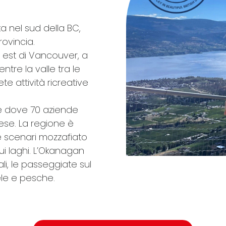
ka nel sud della BC,
rovincia.
a est di Vancouver, a
tre la valle tra le
te attività ricreative
re dove 70 aziende
aese. La regione è
e scenari mozzafiato
sui laghi. L’Okanagan
li, le passeggiate sul
mele e pesche.