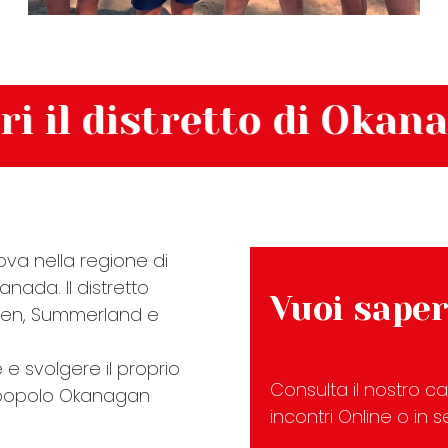
istretto di Okanagan S
rova nella regione di
nada. Il distretto
Vuoi saper
leden, Summerland e
e e svolgere il proprio
Consulta il nostro ca
el popolo Okanagan
incontri Online o in 