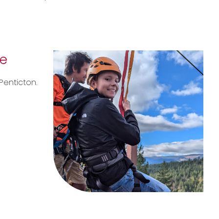
se
Penticton.