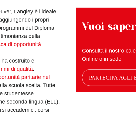
uver, Langley è l’ideale
aggiungendo i propri
Vuoi saper
i programmi del Diploma
stimonianza della
cca di opportunità
Consulta il nostro calen
Online o in sede
ha costruito e
mmi di qualità
,
ortunità paritarie nel
PARTECIPA AGLI 
la scuola scelta. Tutte
lle studentesse
ome seconda lingua (ELL).
rsi accademici, corsi