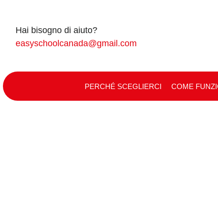
Skip
to
Hai bisogno di aiuto?
content
easyschoolcanada@gmail.com
PERCHÉ SCEGLIERCI
COME FUNZ