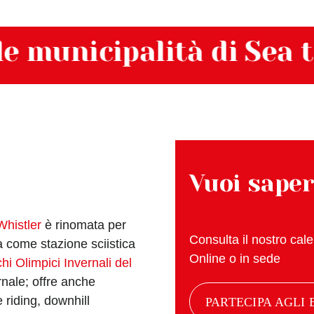
unicipalità di Sea to Sk
Vuoi saper
Whistler
è rinomata per
Consulta il nostro calen
 come stazione sciistica
Online o in sede
hi Olimpici Invernali del
nale; offre anche
 riding, downhill
PARTECIPA AGLI 