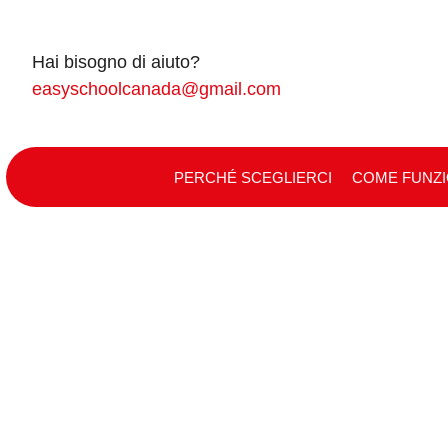
Skip
to
Hai bisogno di aiuto?
content
easyschoolcanada@gmail.com
PERCHÉ SCEGLIERCI
COME FUNZ