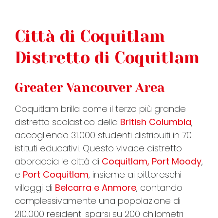
FAQ
Città di Coquitlam
Distretto di Coquitlam
VIDEO
Greater Vancouver Area
CONTATTI
Coquitlam brilla come il terzo più grande
distretto scolastico della
British Columbia
,
accogliendo 31.000 studenti distribuiti in 70
istituti educativi. Questo vivace distretto
abbraccia le città di
Coquitlam, Port Moody
,
e
Port Coquitlam
, insieme ai pittoreschi
villaggi di
Belcarra e Anmore
, contando
complessivamente una popolazione di
210.000 residenti sparsi su 200 chilometri