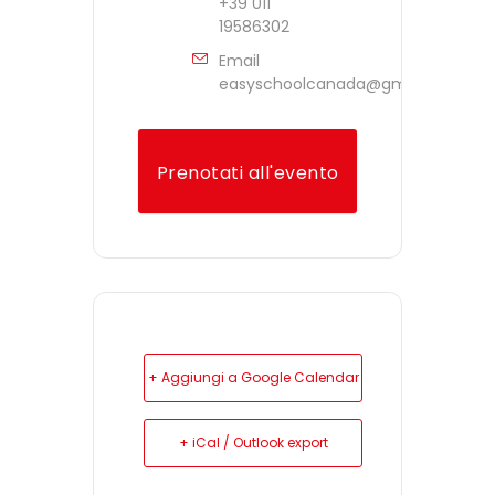
+39 011
19586302
Email
easyschoolcanada@gmail.com
Prenotati all'evento
+ Aggiungi a Google Calendar
+ iCal / Outlook export