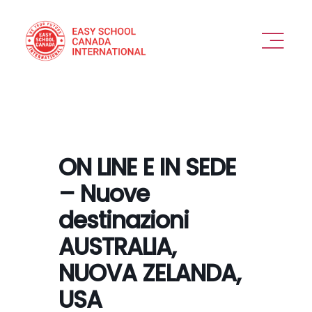
Skip
to
content
Toggl
Naviga
PERCHÉ SCEGLIERCI
OFFERTA
ON LINE E IN SEDE
VEDIAMOCI
– Nuove
destinazioni
COME FUNZIONA
AUSTRALIA,
DESTINAZIONI
NUOVA ZELANDA,
USA
ESPERIENZA IN SICUREZZA