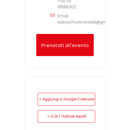
+39 011
19586302
Email
easyschoolcanada@gmail.com
Prenotati all'evento
+ Aggiungi a Google Calendar
+ iCal / Outlook export