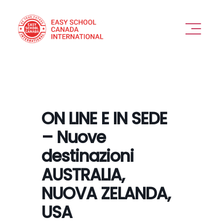
Skip
to
content
Toggl
Naviga
PERCHÉ SCEGLIERCI
OFFERTA
ON LINE E IN SEDE
VEDIAMOCI
– Nuove
destinazioni
COME FUNZIONA
AUSTRALIA,
DESTINAZIONI
NUOVA ZELANDA,
USA
ESPERIENZA IN SICUREZZA