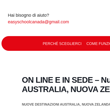
Skip
to
Hai bisogno di aiuto?
content
easyschoolcanada@gmail.com
PERCHÉ SCEGLIERCI
COME FUNZ
ON LINE E IN SEDE – Nu
AUSTRALIA, NUOVA Z
NUOVE DESTINAZIONI AUSTRALIA, NUOVA ZELANDA