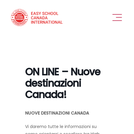
Skip
to
content
Toggl
Naviga
PERCHÉ SCEGLIERCI
OFFERTA
ON LINE – Nuove
VEDIAMOCI
destinazioni
Canada!
COME FUNZIONA
DESTINAZIONI
NUOVE DESTINAZIONI CANADA
Vi daremo tutte le informazioni su
ESPERIENZA IN SICUREZZA
come orientarsi e scegliere tra High