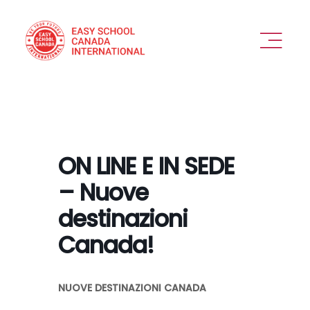
Skip
to
content
Toggl
Naviga
PERCHÉ SCEGLIERCI
OFFERTA
ON LINE E IN SEDE
VEDIAMOCI
– Nuove
destinazioni
COME FUNZIONA
Canada!
DESTINAZIONI
NUOVE DESTINAZIONI CANADA
ESPERIENZA IN SICUREZZA