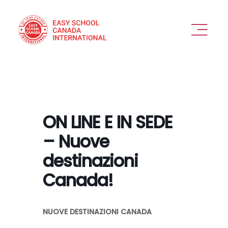
Skip
to
content
Toggl
Naviga
PERCHÉ SCEGLIERCI
OFFERTA
ON LINE E IN SEDE
VEDIAMOCI
– Nuove
destinazioni
COME FUNZIONA
Canada!
DESTINAZIONI
NUOVE DESTINAZIONI CANADA
ESPERIENZA IN SICUREZZA