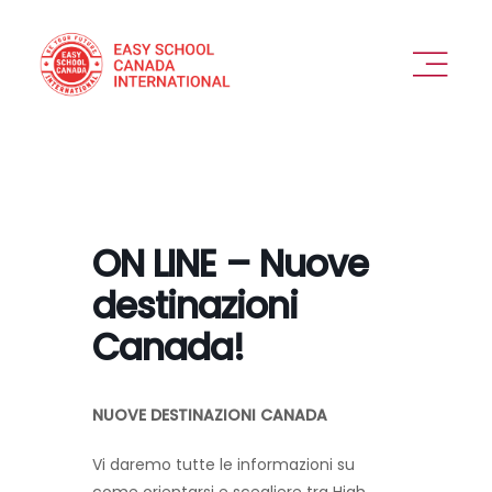
Skip
to
content
Toggl
Naviga
PERCHÉ SCEGLIERCI
OFFERTA
ON LINE – Nuove
VEDIAMOCI
destinazioni
Canada!
COME FUNZIONA
DESTINAZIONI
NUOVE DESTINAZIONI CANADA
Vi daremo tutte le informazioni su
ESPERIENZA IN SICUREZZA
come orientarsi e scegliere tra High