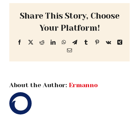
Share This Story, Choose
FAQ
Your Platform!
VIDEO
Facebook
X
Reddit
LinkedIn
WhatsApp
Telegram
Tumblr
Pinterest
Vk
Xing
Email
CONTATTI
About the Author:
Ermanno