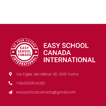
Via Figlie dei Militari 3D, 10131 Torino
+39.011.935.42.80
easyschoolcanada@gmail.com